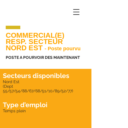
COMMERCIAL(E)
RESP. SECTEUR
NORD EST
- Poste pourvu
POSTE A POURVOIR DES MAINTENANT
Secteurs
disponibles
Nord Est
(Dept
55/57/54/88/67/68/51/10/89/52/77)
Type d’emploi
Temps plein