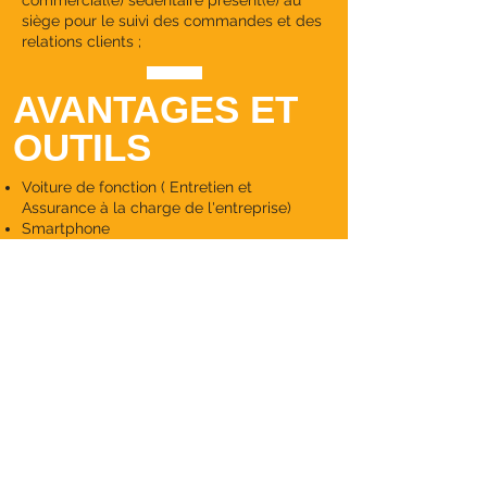
commercial(e) sédentaire présent(e) au
siège pour le suivi des commandes et des
relations clients ;
AVANTAGES ET
OUTILS
Voiture de fonction ( Entretien et
Assurance à la charge de l'entreprise)
Smartphone
PC portable + logiciel pro entreprise
Frais professionnels (Repas, Hotel,
Carburant)
Mutuelle
Prime sur objectifs
Prime de participation aux bénéfices
CANDIDATEZ ET
REJOIGNEZ NOUS
Envoyez à l'adresse suivante, votre CV et une
lettre de motivation :
communication@gersdistri.fr