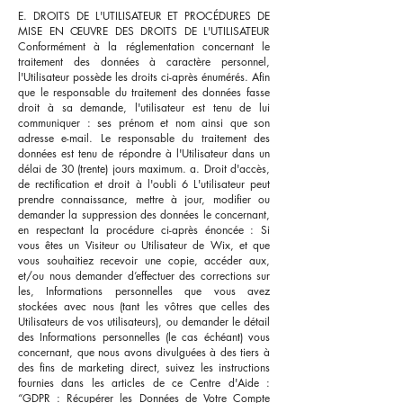
E. DROITS DE L'UTILISATEUR ET PROCÉDURES DE
MISE EN ŒUVRE DES DROITS DE L'UTILISATEUR
Conformément à la réglementation concernant le
traitement des données à caractère personnel,
l'Utilisateur possède les droits ci-après énumérés. Afin
que le responsable du traitement des données fasse
droit à sa demande, l'utilisateur est tenu de lui
communiquer : ses prénom et nom ainsi que son
adresse e-mail. Le responsable du traitement des
données est tenu de répondre à l'Utilisateur dans un
délai de 30 (trente) jours maximum. a. Droit d'accès,
de rectification et droit à l'oubli 6 L'utilisateur peut
prendre connaissance, mettre à jour, modifier ou
demander la suppression des données le concernant,
en respectant la procédure ci-après énoncée : Si
vous êtes un Visiteur ou Utilisateur de Wix, et que
vous souhaitiez recevoir une copie, accéder aux,
et/ou nous demander d’effectuer des corrections sur
les, Informations personnelles que vous avez
stockées avec nous (tant les vôtres que celles des
Utilisateurs de vos utilisateurs), ou demander le détail
des Informations personnelles (le cas échéant) vous
concernant, que nous avons divulguées à des tiers à
des fins de marketing direct, suivez les instructions
fournies dans les articles de ce Centre d'Aide :
“GDPR : Récupérer les Données de Votre Compte