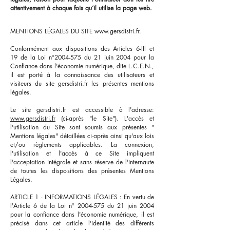
attentivement à chaque fois qu’il utilise la page web.
MENTIONS LÉGALES DU SITE
www.gersdistri.fr
.
Conformément aux dispositions des Articles 6-III et
19 de la Loi n°
2004-575
du 21 juin 2004 pour la
Confiance dans l'économie numérique, dite L.C.E.N.,
il est porté à la connaissance des utilisateurs et
visiteurs du site gersdistri.fr les présentes mentions
légales.
Le site gersdistri.fr est accessible à l'adresse:
www.gersdistri.fr
(ci-après "le Site"). L'accès et
l'utilisation du Site sont soumis aux présentes "
Mentions légales" détaillées ci-après ainsi qu'aux lois
et/ou règlements applicables. La connexion,
l'utilisation et l'accès à ce Site impliquent
l'acceptation intégrale et sans réserve de l'internaute
de toutes les dispositions des présentes Mentions
Légales.
ARTICLE 1 - INFORMATIONS LÉGALES : En vertu de
l'Article 6 de la Loi n°
2004-575
du 21 juin 2004
pour la confiance dans l'économie numérique, il est
précisé dans cet article l'identité des différents