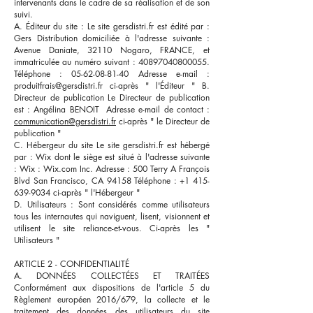
intervenants dans le cadre de sa réalisation et de son
suivi.
A. Éditeur du site : Le site gersdistri.fr est édité par :
Gers Distribution domiciliée à l'adresse suivante :
Avenue Daniate, 32110 Nogaro, FRANCE, et
immatriculée au numéro suivant :
40897040800055
.
Téléphone :
05-62-08-81-40
Adresse e-mail :
produitfrais@gersdistri.fr
ci-après " l'Éditeur " B.
Directeur de publication Le Directeur de publication
est : Angélina BENOIT Adresse e-mail de contact :
communication@gersdistri.fr
ci-après " le Directeur de
publication "
C. Hébergeur du site Le site gersdistri.fr est hébergé
par : Wix dont le siège est situé à l'adresse suivante
: Wix : Wix.com Inc. Adresse : 500 Terry A François
Blvd San Francisco, CA 94158 Téléphone : +1 415-
639-9034 ci-après " l'Hébergeur "
D. Utilisateurs : Sont considérés comme utilisateurs
tous les internautes qui naviguent, lisent, visionnent et
utilisent le site reliance-et-vous. Ci-après les "
Utilisateurs "
ARTICLE 2 - CONFIDENTIALITÉ
A. DONNÉES COLLECTÉES ET TRAITÉES
Conformément aux dispositions de l'article 5 du
Règlement européen 2016/679, la collecte et le
traitement des données des utilisateurs du site