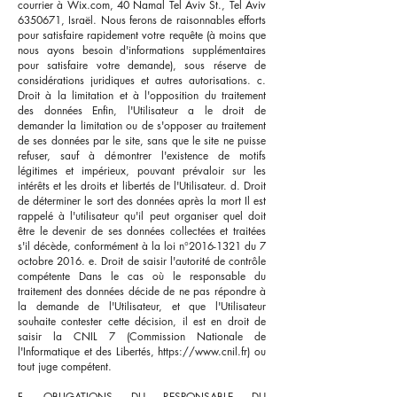
courrier à Wix.com, 40 Namal Tel Aviv St., Tel Aviv
6350671
, Israël. Nous ferons de raisonnables efforts
pour satisfaire rapidement votre requête (à moins que
nous ayons besoin d'informations supplémentaires
pour satisfaire votre demande), sous réserve de
considérations juridiques et autres autorisations. c.
Droit à la limitation et à l'opposition du traitement
des données Enfin, l'Utilisateur a le droit de
demander la limitation ou de s'opposer au traitement
de ses données par le site, sans que le site ne puisse
refuser, sauf à démontrer l'existence de motifs
légitimes et impérieux, pouvant prévaloir sur les
intérêts et les droits et libertés de l'Utilisateur. d. Droit
de déterminer le sort des données après la mort Il est
rappelé à l'utilisateur qu'il peut organiser quel doit
être le devenir de ses données collectées et traitées
s'il décède, conformément à la loi n°
2016-1321
du 7
octobre 2016. e. Droit de saisir l'autorité de contrôle
compétente Dans le cas où le responsable du
traitement des données décide de ne pas répondre à
la demande de l'Utilisateur, et que l'Utilisateur
souhaite contester cette décision, il est en droit de
saisir la CNIL 7 (Commission Nationale de
l'Informatique et des Libertés,
https://www.cnil.fr
) ou
tout juge compétent.
F. OBLIGATIONS DU RESPONSABLE DU