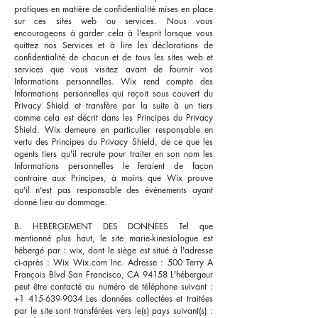
pratiques en matière de confidentialité mises en place
sur ces sites web ou services. Nous vous
encourageons à garder cela à l'esprit lorsque vous
quittez nos Services et à lire les déclarations de
confidentialité de chacun et de tous les sites web et
services que vous visitez avant de fournir vos
Informations personnelles. Wix rend compte des
Informations personnelles qui reçoit sous couvert du
Privacy Shield et transfère par la suite à un tiers
comme cela est décrit dans les Principes du Privacy
Shield. Wix demeure en particulier responsable en
vertu des Principes du Privacy Shield, de ce que les
agents tiers qu'il recrute pour traiter en son nom les
Informations personnelles le feraient de façon
contraire aux Principes, à moins que Wix prouve
qu'il n'est pas responsable des événements ayant
donné lieu au dommage.
B. HEBERGEMENT DES DONNEES Tel que
mentionné plus haut, le site marie-kinesiologue est
hébergé par : wix, dont le siège est situé à l'adresse
ci-après : Wix Wix.com Inc. Adresse : 500 Terry A
François Blvd San Francisco, CA 94158 L'hébergeur
peut être contacté au numéro de téléphone suivant :
+1 415-639-9034
Les données collectées et traitées
par le site sont transférées vers le(s) pays suivant(s) :