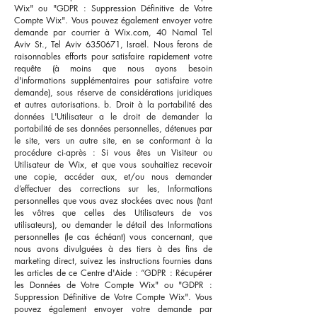
Wix" ou "GDPR : Suppression Définitive de Votre
Compte Wix". Vous pouvez également envoyer votre
demande par courrier à Wix.com, 40 Namal Tel
Aviv St., Tel Aviv
6350671
, Israël. Nous ferons de
raisonnables efforts pour satisfaire rapidement votre
requête (à moins que nous ayons besoin
d'informations supplémentaires pour satisfaire votre
demande), sous réserve de considérations juridiques
et autres autorisations. b. Droit à la portabilité des
données L'Utilisateur a le droit de demander la
portabilité de ses données personnelles, détenues par
le site, vers un autre site, en se conformant à la
procédure ci-après : Si vous êtes un Visiteur ou
Utilisateur de Wix, et que vous souhaitiez recevoir
une copie, accéder aux, et/ou nous demander
d’effectuer des corrections sur les, Informations
personnelles que vous avez stockées avec nous (tant
les vôtres que celles des Utilisateurs de vos
utilisateurs), ou demander le détail des Informations
personnelles (le cas échéant) vous concernant, que
nous avons divulguées à des tiers à des fins de
marketing direct, suivez les instructions fournies dans
les articles de ce Centre d'Aide : “GDPR : Récupérer
les Données de Votre Compte Wix" ou "GDPR :
Suppression Définitive de Votre Compte Wix". Vous
pouvez également envoyer votre demande par