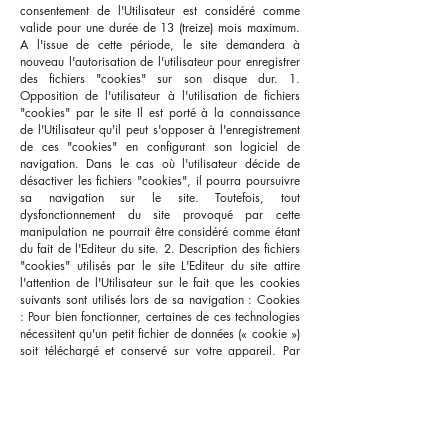
consentement de l'Utilisateur est considéré comme
valide pour une durée de 13 (treize) mois maximum.
A l'issue de cette période, le site demandera à
nouveau l'autorisation de l'utilisateur pour enregistrer
des fichiers "cookies" sur son disque dur. 1.
Opposition de l'utilisateur à l'utilisation de fichiers
"cookies" par le site Il est porté à la connaissance
de l'Utilisateur qu'il peut s'opposer à l'enregistrement
de ces "cookies" en configurant son logiciel de
navigation. Dans le cas où l'utilisateur décide de
désactiver les fichiers "cookies", il pourra poursuivre
sa navigation sur le site. Toutefois, tout
dysfonctionnement du site provoqué par cette
manipulation ne pourrait être considéré comme étant
du fait de l'Editeur du site. 2. Description des fichiers
"cookies" utilisés par le site L'Editeur du site attire
l'attention de l'Utilisateur sur le fait que les cookies
suivants sont utilisés lors de sa navigation : Cookies
: Pour bien fonctionner, certaines de ces technologies
nécessitent qu'un petit fichier de données (« cookie »)
soit téléchargé et conservé sur votre appareil. Par
défaut, nous utilisons plusieurs cookies permanents
aux fins d’authentification de la session et de
l’utilisateur, de 8 sécurité, de conservation des
préférences de l’Utilisateur (par ex. concernant la
langue et les paramètres par défaut), de stabilité de