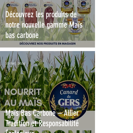
Découvrez les produits de
notre nouvelle gamme Maïs
bas carbone
10 déc. 2024
Maïs Bas Carbone – Allier
Tradition et Responsabilité