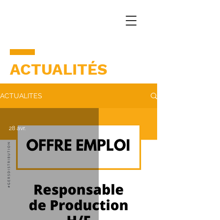
ACTUALITÉS
ACTUALITES
28 avr.