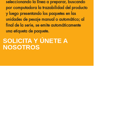
seleccionando la línea a preparar, buscando
por computadora la trazabilidad del producto
y luego presentando los paquetes en las
unidades de pesaje manual o automático; al
final de la serie, se emite automáticamente
una etiqueta de paquete.
SOLICITA Y ÚNETE A
NOSOTROS
Envíe su CV y ​​una carta de presentación a la
siguiente dirección:
direction.usine@gersdistri.fr
COMPANIA
|
COMPROMISOS
|
ORGANIZACIÓN
|
MARCAS
|
SERVICIOS
|
CONTACTAR
|
NOVEDADES
|
OFERTAS DE
TRABAJO