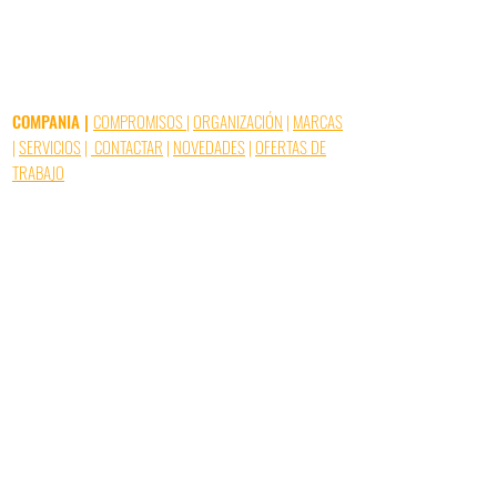
COMPANIA
|
COMPROMISOS
|
ORGANIZACIÓN
|
MARCAS
|
SERVICIOS
|
CONTACTAR
|
NOVEDADES
|
OFERTAS DE
TRABAJO
GERS DISTRIBUTION - Avenue Daniate 32110 Nogaro
(FRANCE) - Tel :
+33 (0)5 62 08 81 40
Avisos legales
| © 2020 Gers Distribution. All rights
reserved |
Cookies