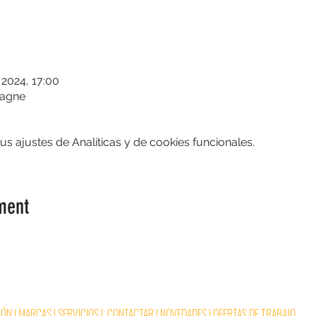
 2024, 17:00
pagne
 ajustes de Analíticas y de cookies funcionales.
ment
IÓN
|
MARCAS
|
SERVICIOS
|
CONTACTAR
|
NOVEDADES
|
OFERTAS DE TRABAJO