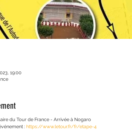
2023, 19:00
ance
ement
enaire du Tour de France - Arrivée à Nogaro
 événement :
 https://www.letour.fr/fr/etape-4