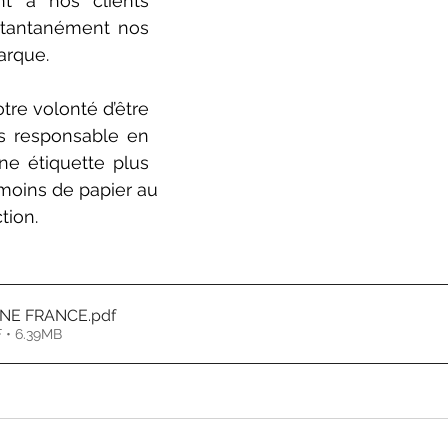
nt à nos clients 
stantanément nos 
arque.
re volonté d’être 
s responsable en 
ne étiquette plus 
 moins de papier au 
tion.
INE FRANCE
.pdf
 • 6.39MB