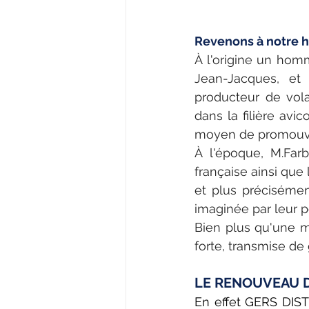
Revenons à notre hi
À l'origine un homm
Jean-Jacques, et 
producteur de vola
dans la filière avic
moyen de promouvoi
À l'époque, M.Farb
française ainsi que 
et plus précisémen
imaginée par leur pè
Bien plus qu'une ma
forte, transmise de
LE RENOUVEAU D
En effet GERS DIS