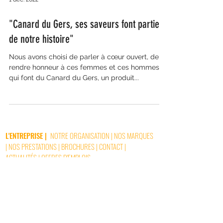
"Canard du Gers, ses saveurs font parties
de notre histoire"
Nous avons choisi de parler à cœur ouvert, de
rendre honneur à ces femmes et ces hommes
qui font du Canard du Gers, un produit...
L'ENTREPRISE
|
NOTRE ORGANISATION
|
NOS MARQUES
|
NOS PRESTATIONS
|
BROCHURES
|
CONTACT
|
ACTUALITÉS
|
OFFRES D'EMPLOIS
GERS DISTRIBUTION - 282 avenue Claude Fior,
32110 Nogaro (FRANCE) - Tel :
05 62 08 81 40