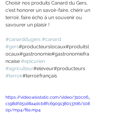
Choisir nos produits Canard du Gers, 
c'est honorer un savoir-faire, chérir un 
terroir, faire écho à un souvenir ou 
savourer un plaisir !
#canarddugers
#canard
#gers
#producteurslocaux#produitsl
ocaux#gastronomie#gastronomiefra
ncaise 
#epicurien
#agriculteur
#eleveur#producteurs 
#terroir
#terroirfrançais
https://video.wixstatic.com/video/310c06_
c198dfd51d8a4dcb8fc69091380137d6/108
0p/mp4/file.mp4