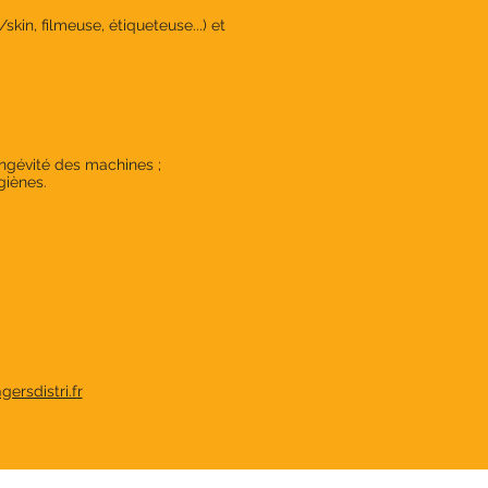
n, filmeuse, étiqueteuse...) et
ongévité des machines ;
giènes.
ersdistri.fr