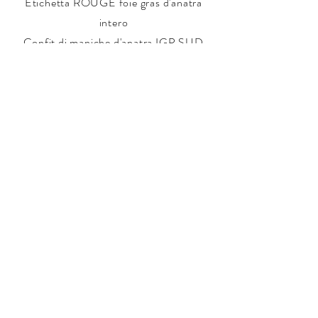
Etichetta ROUGE foie gras d'anatra
intero
Confit di maniche d'anatra IGP SUD
OUEST
Ventrigli di anatra intera confit
FRANCIA
E molti altri prodotti...
L'AZIENDA
|
LA NOSTRA ORGANIZZAZIONE
|
NOSTRI
MARCHI
|
NOSTRI SERVIZI
|
BROCHURE
|
CONTATTI
|
NOTIZIE
|
OFFERTE DI LAVORO
GERS DISTRIBUTION - 282 avenue Claude Fior,
32110 Nogaro (FRANCIA) - Tel:
05 62 08 81 40