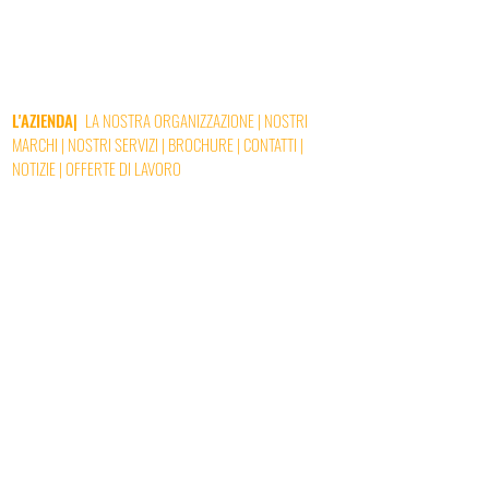
L'AZIENDA
|
LA NOSTRA ORGANIZZAZIONE
|
NOSTRI
MARCHI
|
NOSTRI SERVIZI
|
BROCHURE
|
CONTATTI
|
NOTIZIE
|
OFFERTE DI LAVORO
GERS DISTRIBUTION - 282 avenue Claude Fior,
32110 Nogaro (FRANCIA) - Tel:
05 62 08 81 40
Avviso legale
| © 2020 Gers Distribution. Tutti i diritti
riservati |
Biscotti