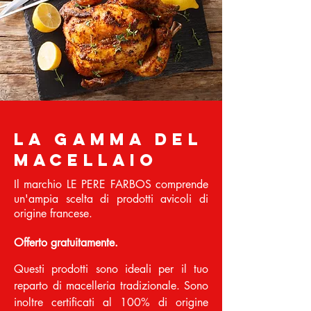
La gamma del
macellaio
Il marchio LE PERE FARBOS comprende
un'ampia scelta di prodotti avicoli di
origine francese.
Offerto gratuitamente.
Questi prodotti sono ideali per il tuo
reparto di macelleria tradizionale. Sono
inoltre certificati al 100% di origine