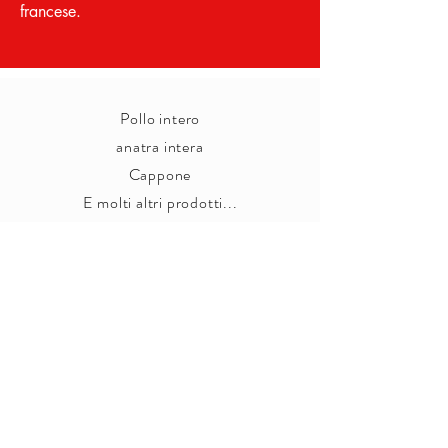
francese.
Pollo intero
anatra intera
Cappone
E molti altri prodotti...
L'AZIENDA
|
LA NOSTRA ORGANIZZAZIONE
|
NOSTRI
MARCHI
|
NOSTRI SERVIZI
|
BROCHURE
|
CONTATTI
|
NOTIZIE
|
OFFERTE DI LAVORO