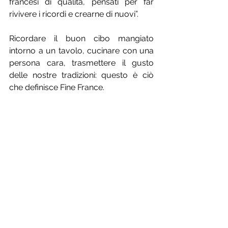
francesi di qualità, pensati per far 
rivivere i ricordi e crearne di nuovi”.
Ricordare il buon cibo mangiato 
intorno a un tavolo, cucinare con una 
persona cara, trasmettere il gusto 
delle nostre tradizioni: questo è ciò 
che definisce Fine France.
Con questa iniziativa,
 FINE FRANCE 
intende rafforzare la propria identità 
visiva, consentendo ai clienti di 