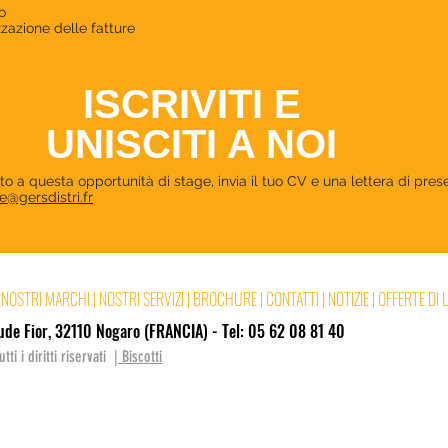
o
zazione delle fatture
ISCRIVITI E
UNISCITI A NOI
to a questa opportunità di stage, invia il tuo CV e una lettera di pre
@gersdistri.fr
NOSTRI MARCHI
|
NOSTRI SERVIZI
|
BROCHURE
|
CONTATTI
|
NOTIZIE
|
OFFERTE DI 
de Fior, 32110 Nogaro (FRANCIA) - Tel: 05 62 08 81 40
ti i diritti riservati |
Biscotti